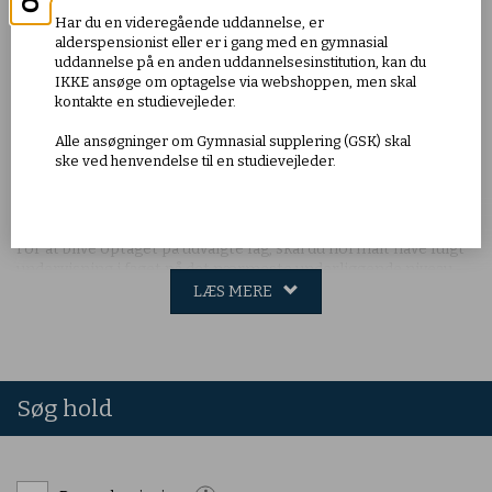
For at blive optaget på udvalgte fag, skal du normalt have fulgt
Har du en videregående uddannelse, er
undervisning i faget på det nærmeste underliggende niveau -
alderspensionist eller er i gang med en gymnasial
eller have tilsvarende faglige kvalifikationer.
uddannelse på en anden uddannelsesinstitution, kan du
IKKE ansøge om optagelse via webshoppen, men skal
Adgangskrav
kontakte en studievejleder.
Du kan tidligst blive optaget på hf-enkeltfag et år efter, at du
Alle ansøgninger om Gymnasial supplering (GSK) skal
har afsluttet folkeskolens 9. eller 10. klasse eller har modtaget
ske ved henvendelse til en studievejleder.
tilsvarende undervisning.
Du kan altså ikke blive optaget, hvis du kommer direkte fra 10.
klasse, hvad enten 10. klasse er taget på en folkeskole eller
anden institution.
For at blive optaget på udvalgte fag, skal du normalt have fulgt
undervisning i faget på det nærmeste underliggende niveau -
eller have tilsvarende faglige kvalifikationer.
LÆS MERE
Søg hold