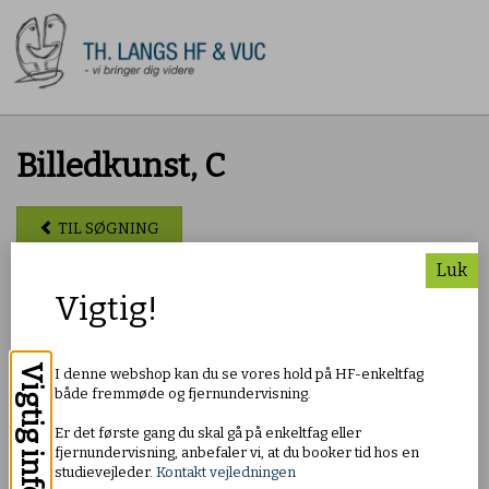
Billedkunst, C
TIL SØGNING
Luk
Pris: DKK 550,00
Vigtig!
Om faget
Vigtig info
I denne webshop kan du se vores hold på HF-enkeltfag
Du kan tidligst blive optaget på hf-enkeltfag et år efter, at du
både fremmøde og fjernundervisning.
har afsluttet folkeskolens 9. eller 10. klasse eller har modtaget
tilsvarende undervisning.
Er det første gang du skal gå på enkeltfag eller
Du kan altså ikke blive optaget, hvis du kommer direkte fra 10.
fjernundervisning, anbefaler vi, at du booker tid hos en
klasse, hvad enten 10. klasse er taget på en folkeskole eller
studievejleder.
Kontakt vejledningen
anden institution.