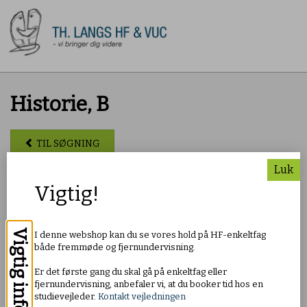
Historie, B
TIL SØGNING
Luk
Pris: DKK 550,00
Vigtig!
Om faget
Vigtig info
I denne webshop kan du se vores hold på HF-enkeltfag
Historie B handler om fortidige forhold og beskæftiger sig
både fremmøde og fjernundervisning.
med, hvordan mennesker har levet under forskellige vilkår
gennem tid frem til i dag. Arbejdet med faget giver viden og
Er det første gang du skal gå på enkeltfag eller
kundskaber om fortidige begivenheder, udviklingslinjer,
fjernundervisning, anbefaler vi, at du booker tid hos en
kontinuitet og brud i Danmark, Europa og den øvrige verden,
studievejleder.
Kontakt vejledningen
samt hvordan fortid bruges af mennesker. Faget giver et