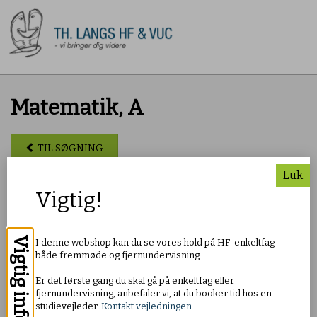
Matematik, A
TIL SØGNING
Luk
Pris: DKK 550,00
Vigtig!
Om faget
Vigtig info
I denne webshop kan du se vores hold på HF-enkeltfag
I faget matematik på C-niveau vil du lære at gennemføre
både fremmøde og fjernundervisning.
simple matematiske ræsonnementer og at bruge matematik i
sammenhænge, der vedrører dagligliv, samfundsliv og
Er det første gang du skal gå på enkeltfag eller
naturforhold. Du lærer også at kommunikere om matematik.
fjernundervisning, anbefaler vi, at du booker tid hos en
Undervisningen tager udgangspunkt i et fagligt niveau, der
studievejleder.
Kontakt vejledningen
svarer til niveauet fra grundskolen.