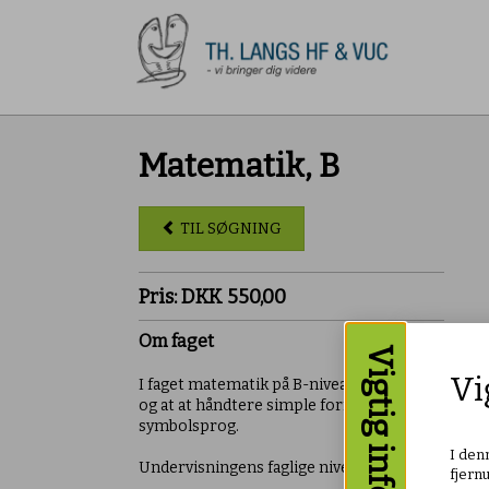
Matematik, B
TIL SØGNING
Pris: DKK 550,00
Om faget
Vigtig info
Vi
I faget matematik på B-niveau vil du lære at 
og at at håndtere simple formler. Du vil herunde
symbolsprog.
I den
Undervisningens faglige niveau er det næsthøje
fjern