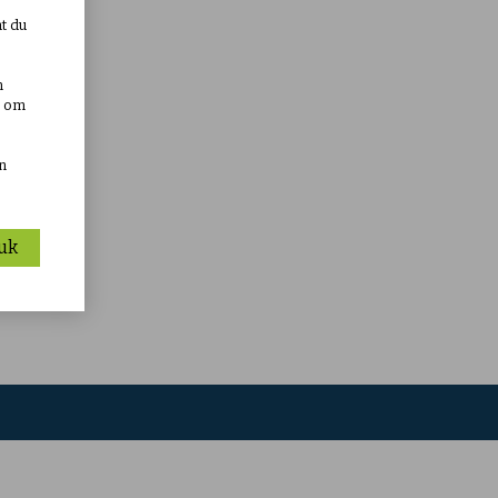
at du
n
e om
n
uk