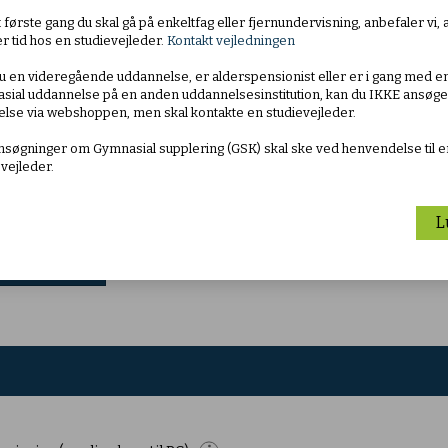
andsynlighedsteoretiske modeller til beskrivelse af et
 første gang du skal gå på enkeltfag eller fjernundervisning, anbefaler vi, 
or geometriske modeller og at løse geometriske problemer
r tid hos en studievejleder.
Kontakt vejledningen
u en videregående uddannelse, er alderspensionist eller er i gang med e
g i samspil med den historiske, videnskabelige og kulturelle
sial uddannelse på en anden uddannelsesinstitution, kan du IKKE ansøg
 til at forstå og behandle problemer inden for forskellige
else via webshoppen, men skal kontakte en studievejleder.
ansøgninger om Gymnasial supplering (GSK) skal ske ved henvendelse til e
vejleder.
e:
sbegreb, ligningsløsning med analytiske og grafiske
L
 omvendt proportionalitet, lineære sammenhænge samt
ÆS MERE
ioner, polynomier samt eksponential-, potens- og
 integralregning
g trigonometriske beregninger i vilkårlige trekanter
eller
visningen.