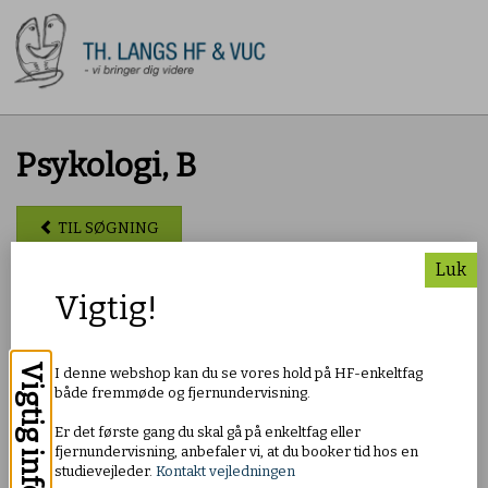
Psykologi, B
TIL SØGNING
Luk
Pris: DKK 550,00
Vigtig!
Om faget
Vigtig info
I denne webshop kan du se vores hold på HF-enkeltfag
I faget psykologi på B-niveau får du et indgående kendskab til
både fremmøde og fjernundervisning.
fagets stofområder, primært i forhold til det
normaltfungerende menneske. Du får bl.a. viden om
Er det første gang du skal gå på enkeltfag eller
menneskets udvikling, herunder betydningen af arv, miljø og
fjernundervisning, anbefaler vi, at du booker tid hos en
kultur samt psykologiske og sociale forholds betydning for
studievejleder.
Kontakt vejledningen
læring og motivation.